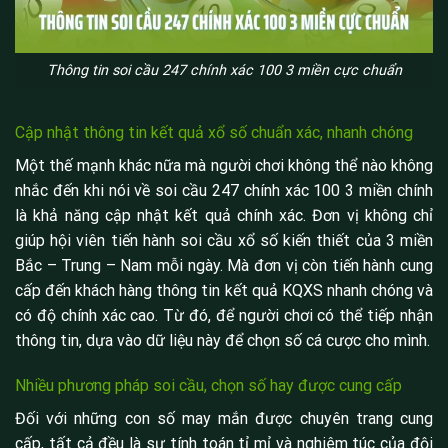
Thông tin soi cầu 247 chính xác 100 3 miền cực chuẩn
Cập nhật thông tin kết quả xổ số chuẩn xác, nhanh chóng
Một thế mạnh khác nữa mà người chơi không thể nào không
nhắc đến khi nói về soi cầu 247 chính xác 100 3 miền chính
là khả năng cập nhật kết quả chính xác. Đơn vị không chỉ
giúp hội viên tiến hành soi cầu xổ số kiến thiết của 3 miền
Bắc – Trung – Nam mỗi ngày. Mà đơn vị còn tiến hành cung
cấp đến khách hàng thông tin kết quả KQXS nhanh chóng và
có độ chính xác cao. Từ đó, để người chơi có thể tiếp nhận
thông tin, dựa vào dữ liệu này để chọn số cá cược cho mình.
Nhiều phương pháp soi cầu, chọn số hay được cung cấp
Đối với những con số may mắn được chuyên trang cung
cấp, tất cả đều là sự tính toán tỉ mỉ và nghiêm túc của đội