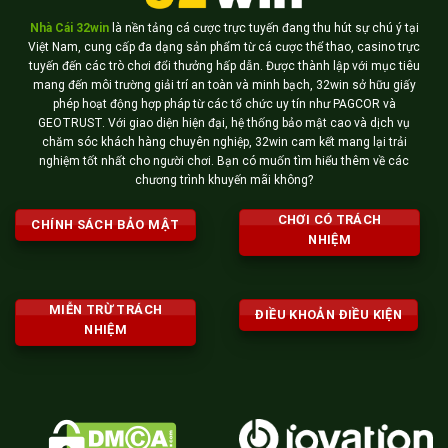
Nhà Cái 32win
là nền tảng cá cược trực tuyến đang thu hút sự chú ý tại
Việt Nam, cung cấp đa dạng sản phẩm từ cá cược thể thao, casino trực
tuyến đến các trò chơi đổi thưởng hấp dẫn. Được thành lập với mục tiêu
mang đến môi trường giải trí an toàn và minh bạch, 32win sở hữu giấy
phép hoạt động hợp pháp từ các tổ chức uy tín như PAGCOR và
GEOTRUST. Với giao diện hiện đại, hệ thống bảo mật cao và dịch vụ
chăm sóc khách hàng chuyên nghiệp, 32win cam kết mang lại trải
nghiệm tốt nhất cho người chơi. Bạn có muốn tìm hiểu thêm về các
chương trình khuyến mãi không?
CHƠI CÓ TRÁCH
CHÍNH SÁCH BẢO MẬT
NHIỆM
MIỄN TRỪ TRÁCH
ĐIỀU KHOẢN ĐIỀU KIỆN
NHIỆM