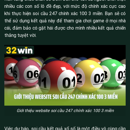
nhiều các con số lô đề đẹp, với mức độ chính xác cực cao
khi thực hiện soi cầu 247 chính xác 100 3 miền. Bạn sẽ có
thể sử dụng kết quả này để tham gia chơi game ở mọi nhà
cái, đảm bảo có gặt hái được cho mình nhiều kết quả chiến
thắng tuyệt vời.
Giới thiệu website soi cầu 247 chính xác 100 3 miền
Việc dự báo, soi cầu kết quả xổ số là một điều vô cùng cần