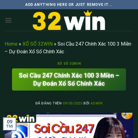
Chuyển
ADD ANYTHING HERE OR JUST REMOVE IT...
đến
nội
dung
Home
»
XỔ SỐ 32WIN
»
Soi Cầu 247 Chính Xác 100 3 Miền
– Dự Đoán Xổ Số Chính Xác
XỔ SỐ 32WIN
Soi Cầu 247 Chính Xác 100 3 Miền –
Dự Đoán Xổ Số Chính Xác
ĐÃ ĐĂNG TRÊN
09/05/2025
BỞI
ADMIN
09
Th5