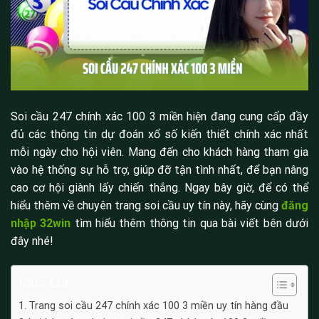
Soi cầu 247 chính xác 100 3 miền hiện đang cung cấp đầy
đủ các thông tin dự đoán xổ số kiến thiết chính xác nhất
mỗi ngày cho hội viên. Mang đến cho khách hàng tham gia
vào hệ thống sự hỗ trợ, giúp đỡ tận tình nhất, để bạn nâng
cao cơ hội giành lấy chiến thắng. Ngay bây giờ, để có thể
hiểu thêm về chuyên trang soi cầu uy tín này, hãy cùng
đăng
nhập 32win
tìm hiểu thêm thông tin qua bài viết bên dưới
đây nhé!
Mục Lục
Trang soi cầu 247 chính xác 100 3 miền uy tín hàng đầu