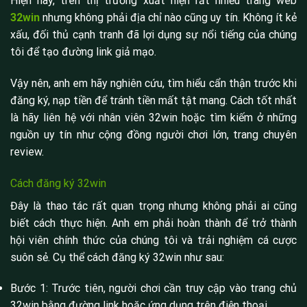
Hiện nay, trên thị trường xuất hiện rất nhiều trang web
32win
nhưng không phải địa chỉ nào cũng uy tín. Không ít kẻ
xấu, đối thủ cạnh tranh đã lợi dụng sự nổi tiếng của chúng
tôi để tạo đường link giả mạo.
Vậy nên, anh em hãy nghiên cứu, tìm hiểu cẩn thận trước khi
đăng ký, nạp tiền để tránh tiền mất tật mang. Cách tốt nhất
là hãy liên hệ với nhân viên 32win hoặc tìm kiếm ở những
nguồn uy tín như cộng đồng người chơi lớn, trang chuyên
review.
Cách đăng ký 32win
Đây là thao tác rất quan trọng nhưng không phải ai cũng
biết cách thực hiện. Anh em phải hoàn thành để trở thành
hội viên chính thức của chúng tôi và trải nghiệm cá cược
suôn sẻ. Cụ thể cách đăng ký 32win như sau:
Bước 1: Trước tiên, người chơi cần truy cập vào trang chủ
32win bằng đường link hoặc ứng dụng trên điện thoại.