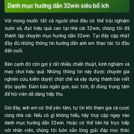
Danh mục hướng dẫn 32win siêu bổ ích
Với mong muốn tất cả người chơi đều có thể trải nghiệm
suôn sẻ, đạt hiệu quả cao tại nhà cái 32win, chúng tôi đã
thành lập chuyên mục hướng dẫn 32win. Tại đây cập nhật
đầy đủ những thông tin hướng dẫn anh em thao tác từ đầu
đến cuối.
Bên cạnh đó còn gợi ý rất nhiều chiến thuật, kinh nghiệm và
mẹo chơi hiệu quả. Những thông tin này được chuyên gia
nghiên cứu, kiểm duyệt chặt chẽ và xây dựng thành bài viết
độc quyền. Đảm bảo ngắn gọn, súc tích, đi đúng trọng tâm
để hội viên dễ dàng tiếp thu.
Giờ đây, anh em có thể yên tâm, tự tin khi tham gia cá cược
cùng nhà cái. Nếu có gì không hiểu, hãy truy cập ngay vào
danh mục hướng dẫn 32win. Hoặc có thể liên hệ trực tiếp
với nhân viên, chúng tôi luôn sẵn lòng giải đáp mọi thắc