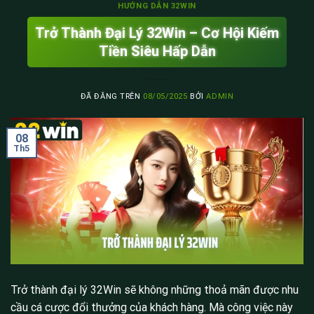
HƯỚNG DẪN 32WIN
Trở Thành Đại Lý 32Win – Cơ Hội Kiếm
Tiền Siêu Hấp Dẫn
ĐÃ ĐĂNG TRÊN
08/05/2025
BỞI
ADMIN
08
Th5
Trở thành đại lý 32Win sẽ không những thoả mãn được nhu
cầu cá cược đổi thưởng của khách hàng. Mà công việc này