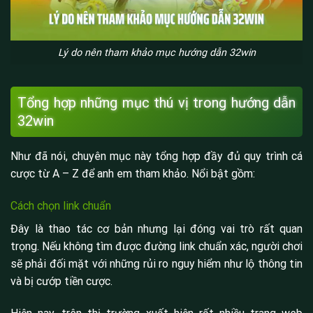
Lý do nên tham khảo mục hướng dẫn 32win
Tổng hợp những mục thú vị trong hướng dẫn
32win
Như đã nói, chuyên mục này tổng hợp đầy đủ quy trình cá
cược từ A – Z để anh em tham khảo. Nổi bật gồm:
Cách chọn link chuẩn
Đây là thao tác cơ bản nhưng lại đóng vai trò rất quan
trọng. Nếu không tìm được đường link chuẩn xác, người chơi
sẽ phải đối mặt với những rủi ro nguy hiểm như lộ thông tin
và bị cướp tiền cược.