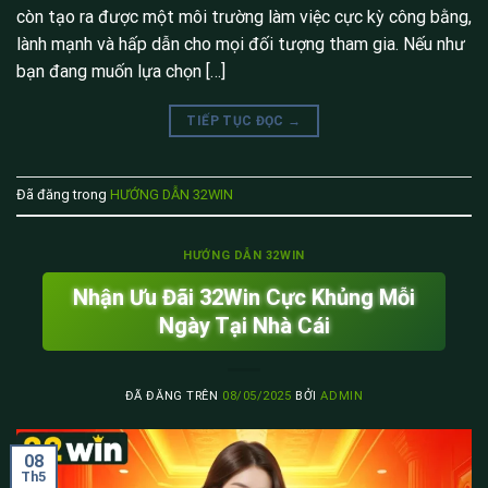
còn tạo ra được một môi trường làm việc cực kỳ công bằng,
lành mạnh và hấp dẫn cho mọi đối tượng tham gia. Nếu như
bạn đang muốn lựa chọn […]
TIẾP TỤC ĐỌC
→
Đã đăng trong
HƯỚNG DẪN 32WIN
HƯỚNG DẪN 32WIN
Nhận Ưu Đãi 32Win Cực Khủng Mỗi
Ngày Tại Nhà Cái
ĐÃ ĐĂNG TRÊN
08/05/2025
BỞI
ADMIN
08
Th5