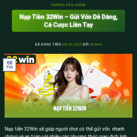
HƯỚNG DẪN 32WIN
Nạp Tiền 32Win – Gửi Vốn Dễ Dàng,
Cá Cược Liền Tay
ĐÃ ĐĂNG TRÊN
08/05/2025
BỞI
ADMIN
08
Th5
Nạp tiền 32Win sẽ giúp người chơi có thể gửi vốn nhanh
chóng và an toàn với nhiều các phương thức giao dịch linh