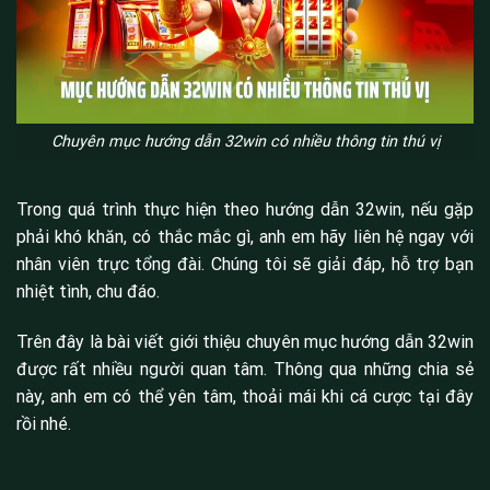
Chuyên mục hướng dẫn 32win có nhiều thông tin thú vị
Trong quá trình thực hiện theo hướng dẫn 32win, nếu gặp
phải khó khăn, có thắc mắc gì, anh em hãy liên hệ ngay với
nhân viên trực tổng đài. Chúng tôi sẽ giải đáp, hỗ trợ bạn
nhiệt tình, chu đáo.
Trên đây là bài viết giới thiệu chuyên mục hướng dẫn 32win
được rất nhiều người quan tâm. Thông qua những chia sẻ
này, anh em có thể yên tâm, thoải mái khi cá cược tại đây
rồi nhé.