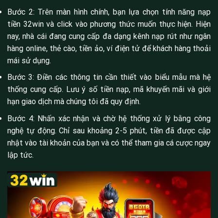
Bước 2: Trên màn hình chính, bạn lựa chọn tính năng nạp
tiền 32win và click vào phương thức muốn thực hiện. Hiện
nay, nhà cái đang cung cấp đa dạng kênh nạp rút như ngân
hàng online, thẻ cào, tiền ảo, ví điện tử để khách hàng thoải
mái sử dụng.
Bước 3: Điền các thông tin cần thiết vào biểu mẫu mà hệ
thống cung cấp. Lưu ý số tiền nạp, mã khuyến mãi và giới
hạn giao dịch mà chúng tôi đã quy định.
Bước 4: Nhấn xác nhận và chờ hệ thống xử lý bằng công
nghệ tự động. Chỉ sau khoảng 2-5 phút, tiền đã được cập
nhật vào tài khoản của bạn và có thể tham gia cá cược ngay
lập tức.