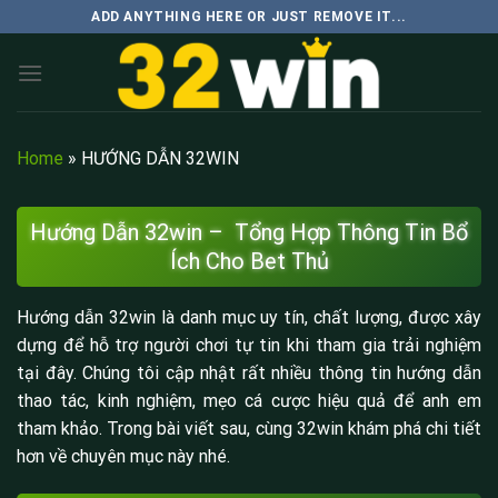
Chuyển
ADD ANYTHING HERE OR JUST REMOVE IT...
đến
nội
dung
Home
»
HƯỚNG DẪN 32WIN
Hướng Dẫn 32win – Tổng Hợp Thông Tin Bổ
Ích Cho Bet Thủ
Hướng dẫn 32win là danh mục uy tín, chất lượng, được xây
dựng để hỗ trợ người chơi tự tin khi tham gia trải nghiệm
tại đây. Chúng tôi cập nhật rất nhiều thông tin hướng dẫn
thao tác, kinh nghiệm, mẹo cá cược hiệu quả để anh em
tham khảo. Trong bài viết sau, cùng 32win khám phá chi tiết
hơn về chuyên mục này nhé.