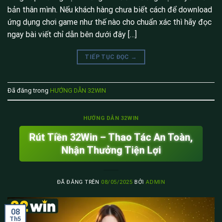
bản thân mình. Nếu khách hàng chưa biết cách để download
ứng dụng chơi game như thế nào cho chuẩn xác thì hãy đọc
ngay bài viết chỉ dẫn bên dưới đây […]
TIẾP TỤC ĐỌC
→
Đã đăng trong
HƯỚNG DẪN 32WIN
HƯỚNG DẪN 32WIN
Rút Tiền 32Win – Thao Tác An Toàn,
Nhận Thưởng Tiện Lợi
ĐÃ ĐĂNG TRÊN
08/05/2025
BỞI
ADMIN
08
Th5