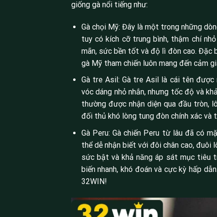
giống gà nổi tiếng như:
Gà chọi Mỹ: Đây là một trong những dòn
tuy có kích cỡ trung bình, thậm chí nh
mãn, sức bền tốt và độ lì đòn cao. Đặc 
gà Mỹ tham chiến luôn mang đến cảm gi
Gà tre Asil: Gà tre Asil là cái tên đư
vóc dáng nhỏ nhắn, nhưng tốc độ và khả 
thường được nhận diện qua đầu tròn, lô
đối thủ khó lòng tung đòn chính xác và 
Gà Peru: Gà chiến Peru từ lâu đã có mặ
thể dễ nhận biết với đôi chân cao, đuôi
sức bật và khả năng áp sát mục tiêu t
biến nhanh, khó đoán và cực kỳ hấp dẫn.
32WIN!