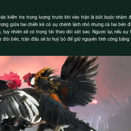
ệc kiểm tra trọng lượng trước khi vào trận là bắt buộc nhằm
ượng giữa hai chiến kê có sự chênh lệch nhỏ nhưng cả hai bên 
, tuy nhiên sẽ có trọng tài theo dõi sát sao. Ngược lại, nếu sự 
ừ đôi bên, trận đấu sẽ bị huỷ bỏ để giữ nguyên tính công bằng