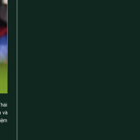
Thái
h và
hiệm