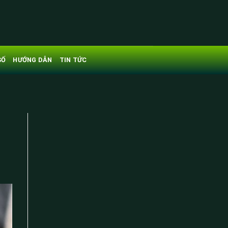
SỐ
HƯỚNG DẪN
TIN TỨC