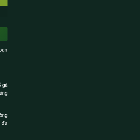
 bạn
ể gà
háng
ường
i đa