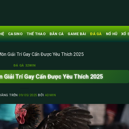
 HỆ
CASINO
THỂ THAO
BẮN CÁ
GAME BÀI
ĐÁ GÀ
NỔ HŨ
XỔ 
ôn Giải Trí Gay Cấn Được Yêu Thích 2025
ĐÁ GÀ 32WIN
 Giải Trí Gay Cấn Được Yêu Thích 2025
ĐĂNG TRÊN
09/05/2025
BỞI
ADMIN