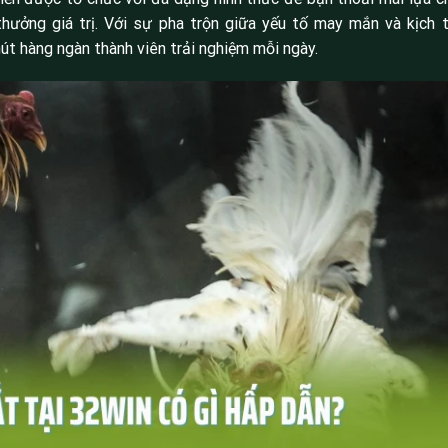
ưởng giá trị. Với sự pha trộn giữa yếu tố may mắn và kịch t
út hàng ngàn thành viên trải nghiệm mỗi ngày.