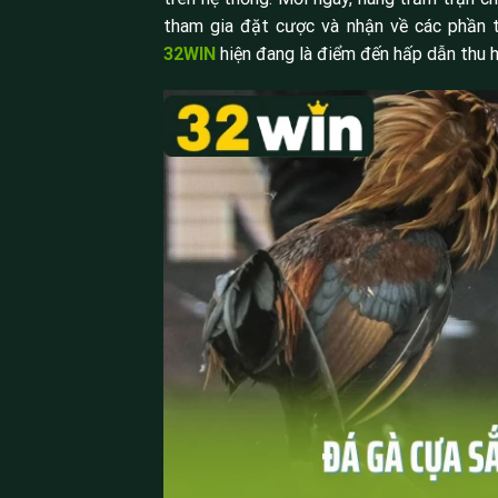
tham gia đặt cược và nhận về các phần th
32WIN
hiện đang là điểm đến hấp dẫn thu h