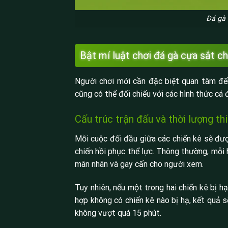
Đá gà 
Bật mí luật chơi đá gà cựa sắt c
Người chơi mới cần đặc biệt quan tâm đế
cũng có thể đối chiếu với các hình thức cá
Cấu trúc trận đấu và thời lượng th
Mỗi cuộc đối đầu giữa các chiến kê sẽ được
chiến hồi phục thể lực. Thông thường, mỗi
mãn nhãn và gay cấn cho người xem.
Tuy nhiên, nếu một trong hai chiến kê bị h
hợp không có chiến kê nào bị hạ, kết quả s
không vượt quá 15 phút.