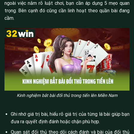
ngoài việc nắm rõ luật chơi, bạn cần áp dụng 5 mẹo quan
trọng. Bên cạnh đó cũng cần linh hoạt theo quần bài đang
cầm.
Kinh nghiệm bắt bài đối thủ trong tiến lên Miền Nam
Ghi nhớ giá trị bài, hiểu rõ giá trị của từng lá bài giúp bạn
đưa ra quyết định đánh hoặc chặn phù hợp.
Quan sát đối thủ theo dõi cách đánh và bài của đối thủ