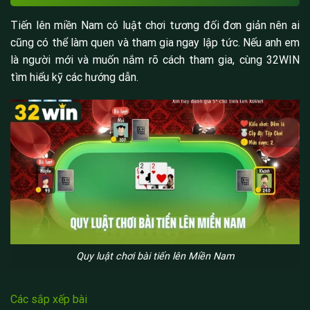
Tiến lên miền Nam có luật chơi tương đối đơn giản nên ai
cũng có thể làm quen và tham gia ngay lập tức. Nếu anh em
là người mới và muốn nắm rõ cách tham gia, cùng 32WIN
tìm hiểu kỹ các hướng dẫn.
Quy luật chơi bài tiến lên Miền Nam
Các sắp xếp bài