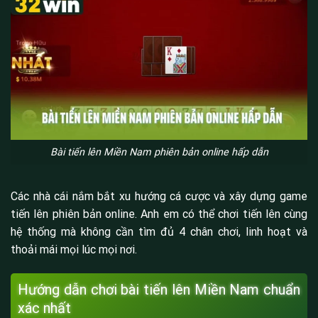
Bài tiến lên Miền Nam phiên bản online hấp dẫn
Các nhà cái nắm bắt xu hướng cá cược và xây dựng game
tiến lên phiên bản online. Anh em có thể chơi tiến lên cùng
hệ thống mà không cần tìm đủ 4 chân chơi, linh hoạt và
thoải mái mọi lúc mọi nơi.
Hướng dẫn chơi bài tiến lên Miền Nam chuẩn
xác nhất