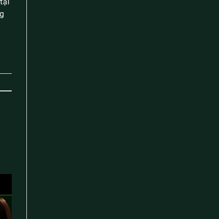
tại
ng