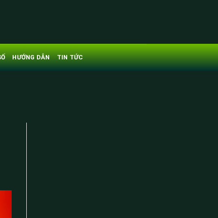
SỐ
HƯỚNG DẪN
TIN TỨC