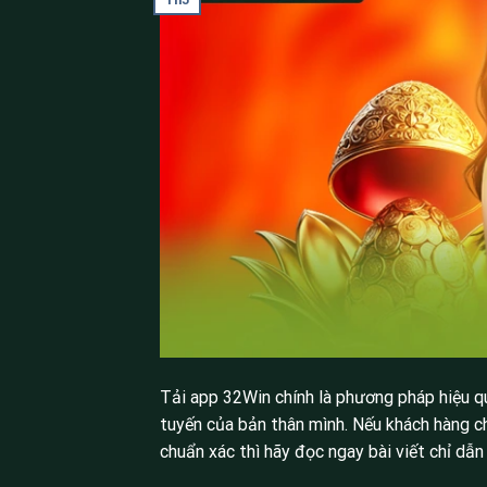
Tải app 32Win chính là phương pháp hiệu q
tuyến của bản thân mình. Nếu khách hàng 
chuẩn xác thì hãy đọc ngay bài viết chỉ dẫn