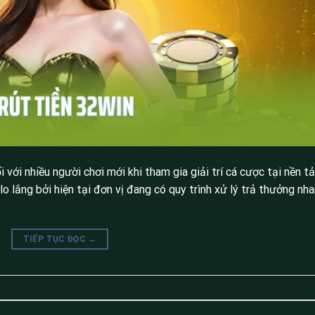
 với nhiều người chơi mới khi tham gia giải trí cá cược tại nền tả
o lắng bởi hiện tại đơn vị đang có quy trình xử lý trả thưởng nh
TIẾP TỤC ĐỌC
→