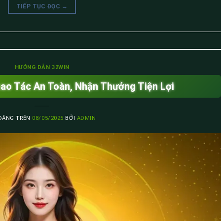
TIẾP TỤC ĐỌC
→
HƯỚNG DẪN 32WIN
hao Tác An Toàn, Nhận Thưởng Tiện Lợi
ĐĂNG TRÊN
08/05/2025
BỞI
ADMIN