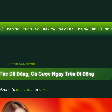
 HỆ
CASINO
THỂ THAO
BẮN CÁ
GAME BÀI
ĐÁ GÀ
NỔ HŨ
XỔ 
HƯỚNG DẪN 32WIN
 Tác Dễ Dàng, Cá Cược Ngay Trên Di Động
ĐĂNG TRÊN
08/05/2025
BỞI
ADMIN