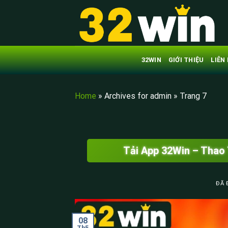
Chuyển
đến
nội
dung
32WIN
GIỚI THIỆU
LIÊN
Home
»
Archives for admin
»
Trang 7
Tải App 32Win – Thao
ĐÃ 
08
Th5