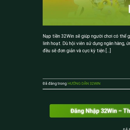
Nạp tiền 32Win sẽ giúp người chơi có thể 
linh hoạt. Dù hội viên sử dụng ngân hàng, 
đều sẽ đơn giản và cực kỳ tiện […]
Đã đăng trong
HƯỚNG DẪN 32WIN
Đăng Nhập 32Win – Th
ĐÃ 