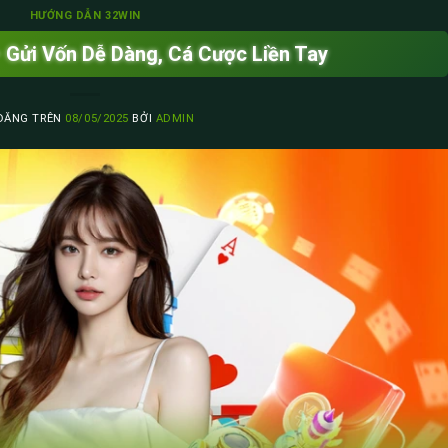
HƯỚNG DẪN 32WIN
 Gửi Vốn Dễ Dàng, Cá Cược Liền Tay
ĐĂNG TRÊN
08/05/2025
BỞI
ADMIN